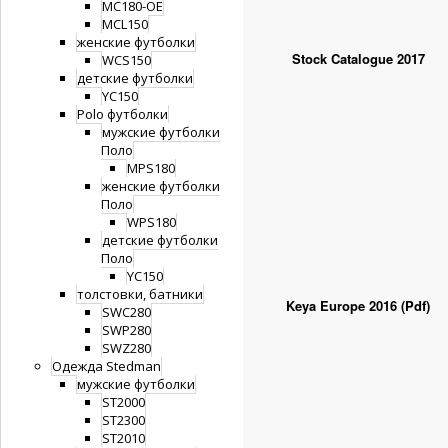
MC180-OE
MCL150
женские футболки
WCS150
детские футболки
YC150
Polo футболки
мужские футболки
Поло
MPS180
женские футболки
Поло
WPS180
детские футболки
Поло
Каталоги
YC150
толстовки, батники
SWC280
SWP280
SWZ280
Одежда Stedman
мужские футболки
ST2000
ST2300
ST2010