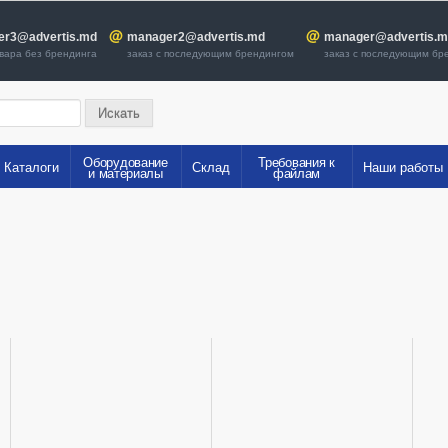
@
@
er3@advertis.md
manager2@advertis.md
manager@advertis.
овара без брендинга
заказ с последующим бр
заказ с последующим брендингом
Искать
Оборудование
Требования к
Каталоги
Склад
Наши работы
и материалы
файлам