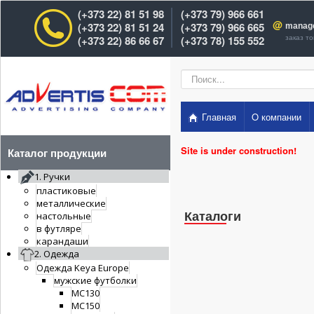
(+373 22) 81 51 98
(+373 79) 966 661
@
(+373 22) 81 51 24
(+373 79) 966 665
manag
заказ т
(+373 22) 86 66 67
(+373 78) 155 552
Искать...
Главная
O компании
Site is under construction!
Каталог продукции
1. Ручки
пластиковые
металлические
настольные
в футляре
карандаши
2. Одежда
Одежда Keya Europe
мужские футболки
MC130
MC150