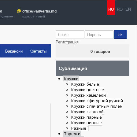
RU
RO
EN
@
md
office@advertis.md
ендингом
корпоративный
ok
Регистрация
Вакансии
Контакты
0 товаров
Сублимация
Кружки
Кружки белые
Кружки цветные
Кружки хамелеон
Кружки с фигурной ручкой
Кружки c печатным полем
Кружки с ложкой
Кружки парные
Кружки пивные
Разные `
Тарелки